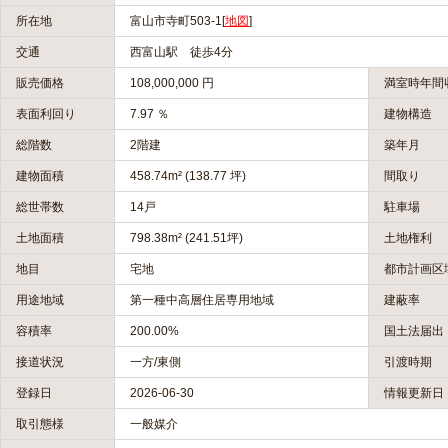
所在地
富山市寺町503-1
[
地図
]
交通
西富山駅 徒歩4分
販売価格
108,000,000 円
満室時年間
表面利回り
7.97 ％
建物構造
総階数
2階建
築年月
建物面積
458.74m² (138.77 坪)
間取り
総世帯数
14戸
駐車場
土地面積
798.38m² (241.51坪)
土地権利
地目
宅地
都市計画区
用途地域
第一種中高層住居専用地域
建蔽率
容積率
200.00%
国土法届出
接道状況
一方/東側
引渡時期
登録日
2026-06-30
情報更新日
取引態様
一般媒介