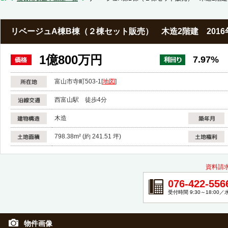
リベージュA棟B棟（２棟セット販売） 木造2階建 201
1億800万円
7.97%
富山市寺町503-1
[
地図
]
西富山駅 徒歩4分
木造
798.38m² (約 241.51 坪)
資料請
076-422-556
受付時間 9:30～18:00
物件画像