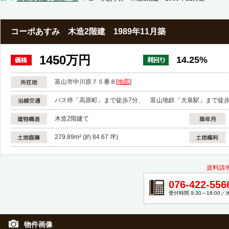
コーポあすみ 木造2階建 1989年11月築
1450万円
14.25%
富山市中川原７５番８
[
地図
]
バス停「高原町」まで徒歩7分、 富山地鉄「大泉駅」まで徒歩
木造2階建て
279.89m² (約 84.67 坪)
資料請
076-422-556
受付時間 9:30～18:00
物件画像