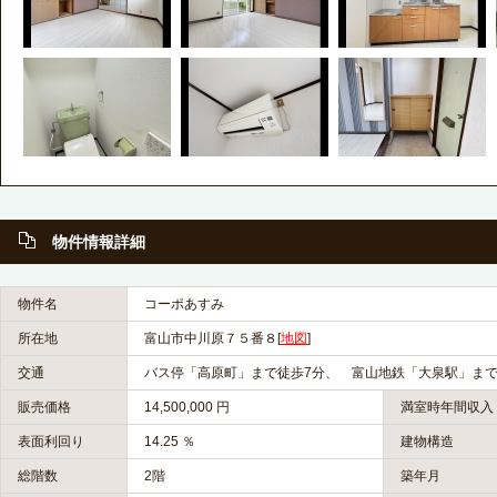
物件情報詳細
物件名
コーポあすみ
所在地
富山市中川原７５番８
[
地図
]
交通
バス停「高原町」まで徒歩7分、 富山地鉄「大泉駅」まで
販売価格
14,500,000 円
満室時年間収入
表面利回り
14.25 ％
建物構造
総階数
2階
築年月