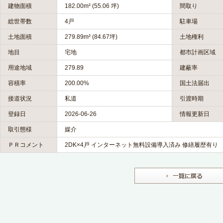
建物面積
182.00m² (55.06 坪)
間取り
総世帯数
4戸
駐車場
土地面積
279.89m² (84.67坪)
土地権利
地目
宅地
都市計画区域
用途地域
279.89
建蔽率
容積率
200.00%
国土法届出
接道状況
私道
引渡時期
登録日
2026-06-26
情報更新日
取引態様
媒介
ＰＲコメント
2DK×4戸 インターネット無料設備導入済み 修繕履歴有